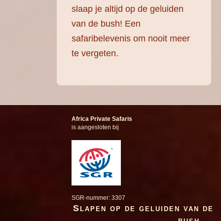
slaap je altijd op de geluiden
van de bush! Een
safaribelevenis om nooit meer
te vergeten.
Africa Private Safaris
is aangesloten bij
SGR-nummer: 3307
Slapen op de geluiden van de
bush ...